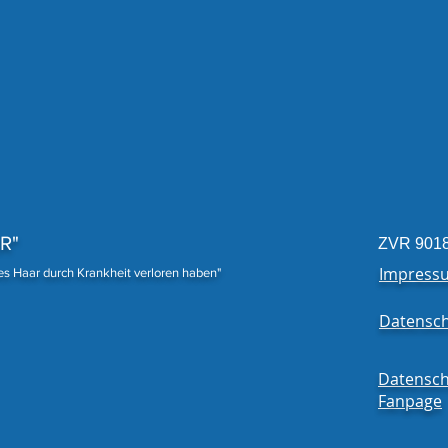
Traumhafte Spende
18 P
Fert
R"
ZVR 901
Impress
nes Haar durch Krankheit verloren haben"
Datensch
Datensch
Fanpage