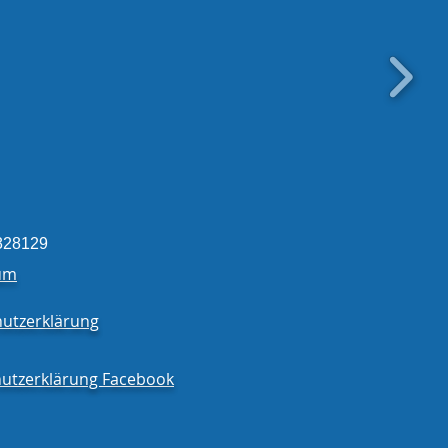
erücken aus der
igung eingetroffen!
828129
um
utzerklärung
utzerklärung Facebook