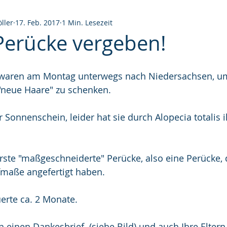
ller
17. Feb. 2017
1 Min. Lesezeit
Perücke vergeben!
waren am Montag unterwegs nach Niedersachsen, um
 "neue Haare" zu schenken.
r Sonnenschein, leider hat sie durch Alopecia totalis 
ste "maßgeschneiderte" Perücke, also eine Perücke, d
fmaße angefertigt haben.
erte ca. 2 Monate.
einen Dankesbrief  (siehe Bild) und auch Ihre Eltern 