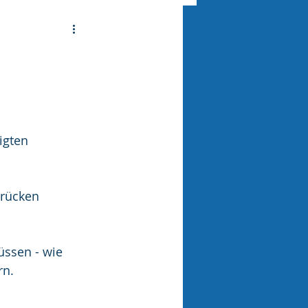
igten 
erücken 
ssen - wie 
rn.