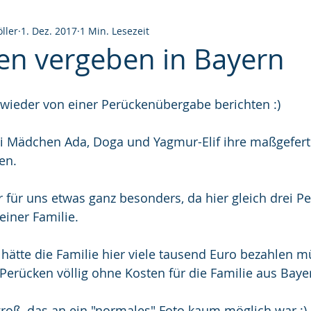
ller
1. Dez. 2017
1 Min. Lesezeit
en vergeben in Bayern
 wieder von einer Perückenübergabe berichten :)
ei Mädchen Ada, Doga und Yagmur-Elif ihre maßgefert
en.
für uns etwas ganz besonders, da hier gleich drei P
einer Familie.
ätte die Familie hier viele tausend Euro bezahlen mü
erücken völlig ohne Kosten für die Familie aus Baye
roß, das an ein "normales" Foto kaum möglich war ;)