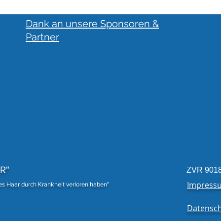
Dank an unsere Sponsoren &
Partner
Traumhafte Spende
18 P
Fert
R"
ZVR 901
Impress
nes Haar durch Krankheit verloren haben"
Datensch