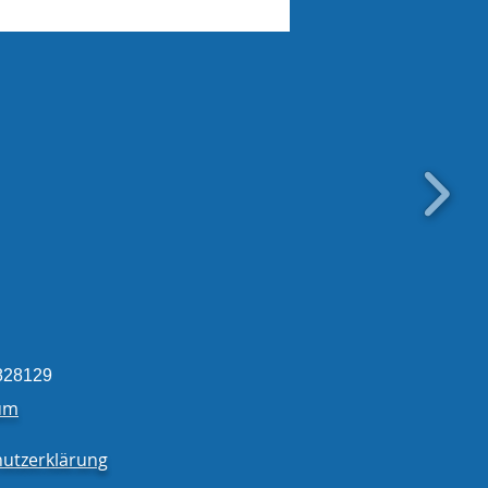
erücken aus der
igung eingetroffen!
828129
um
utzerklärung