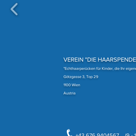
Eine unserer treuesten
Spenderinnen
VEREIN "DIE HAARSPENDE
"Echthaarperücken für Kinder, die Ihr eige
Götzgasse 3, Top 29
1100 Wien
Austria
+43 676 9404567 (9 - 18