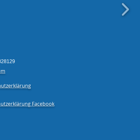
erücken aus der
igung eingetroffen!
828129
um
utzerklärung
utzerklärung Facebook