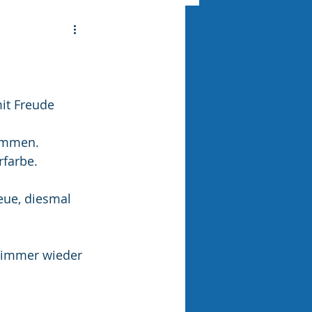
it Freude 
ommen. 
rfarbe.
eue, diesmal 
g immer wieder 