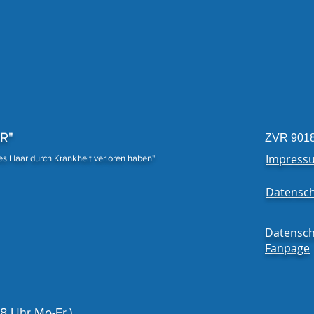
Traumhafte Spende
18 P
Fert
R"
ZVR 901
Impress
nes Haar durch Krankheit verloren haben"
Datensch
Datensch
Fanpage
 Uhr Mo-Fr.)