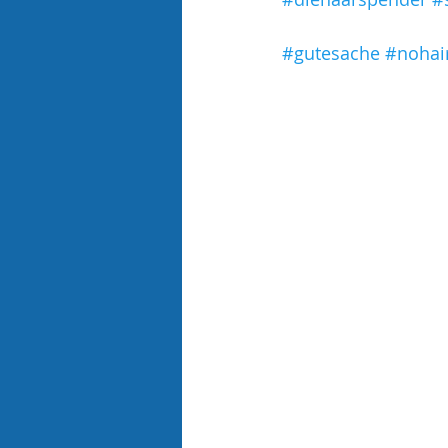
#gutesache
#nohai