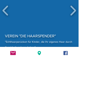
VEREIN "DIE HAARSPENDER"
"Echthaarperücken für Kinder, die Ihr eigenes Haar durch
Krankheit verloren haben"
Götzgasse 3, Top 29
1100 Wien
Austria
ZVR
901828129
Datenschutzerklärung
Datenschutzerklärung Facebook Fanpage
Impressum