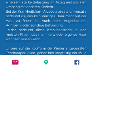
eine sehr starke Belastung im Alltag und sozialen
Umgang mit anderen Kindern.
Bei der Krankheitsform Alopecia areata universalis
bedeutet es, das kein einziges Haar mehr auf der
Haut zu finden ist. Auch keine Augenbrauen,
Wimpern, oder sonstige Behaarung.
Leider bedeutet diese Krankheitsform in den
meisten Fällen, das man nie wieder eigenes Haar
wachsen lassen kann.
Unsere auf die Kopfform der Kinder angepassten
Echthaarperücken, geben hier langfristig ein völlig
neues Lebensgefühl.
Dank an unsere Sponsoren & Partner