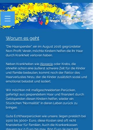
Worum es geht
"Die Haarspender", ein im August 2016 gegründeter
Non-Profit Verein, möchte Kindern helfen die ihr Haar
durch Krankheit verloren haben.
Neben Krankheiten wie
Alopecia
oder Krebs, die
ohnehin schon eine äußerst schwere Zeit für die Kinder
und Familie bedeuten, kommt noch der Faktor des
Haarverlustes hinzu, der die Kinder zusätzlich sozial und
emotional belastet und isoliert.
Wir möchten mit maßgeschneiderten Perücken,
gefertigt aus gespendetem Haar und finanziert durch
Geldspenden diesen Kindern helfen, wieder ein
Stückchen "Normalität" in deren Leben zurück zu
bringen.
Gute Echthaarperücken wie unsere, liegen preislich bei
1500 bis 3000+ Euro, diese Kosten sind oft nicht
finanzierbar für Familien. Auch die Krankenkassen
steuern nur 0 Euro bis max. 800 Euro (je nach KK