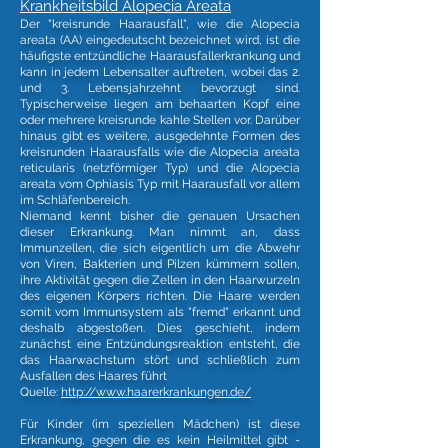
Krankheitsbild Alopecia Areata
Der "kreisrunde Haarausfall", wie die Alopecia
areata (AA) eingedeutscht bezeichnet wird, ist die
häufigste entzündliche Haarausfallerkrankung und
kann in jedem Lebensalter auftreten, wobei das 2.
und 3. Lebensjahrzehnt bevorzugt sind.
Typischerweise liegen am behaarten Kopf eine
oder mehrere kreisrunde kahle Stellen vor. Darüber
hinaus gibt es weitere, ausgedehnte Formen des
kreisrunden Haarausfalls wie die Alopecia areata
reticularis (netzförmiger Typ) und die Alopecia
areata vom Ophiasis Typ mit Haarausfall vor allem
im Schläfenbereich.
Niemand kennt bisher die genauen Ursachen
dieser Erkrankung. Man nimmt an, dass
Immunzellen, die sich eigentlich um die Abwehr
von Viren, Bakterien und Pilzen kümmern sollen,
ihre Aktivität gegen die Zellen in den Haarwurzeln
des eigenen Körpers richten. Die Haare werden
somit vom Immunsystem als "fremd" erkannt und
deshalb abgestoßen. Dies geschieht, indem
zunächst eine Entzündungsreaktion entsteht, die
das Haarwachstum stört und schließlich zum
Ausfallen des Haares führt
Quelle:
http://www.haarerkrankungen.de/
Für Kinder (im speziellen Mädchen) ist diese
Erkrankung, gegen die es kein Heilmittel gibt -