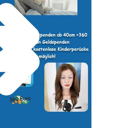
4 gleiche Haarspenden ab 40cm +360
Euro an Geldspenden
machen eine kostenlose Kinderperücke
möglich!
x4