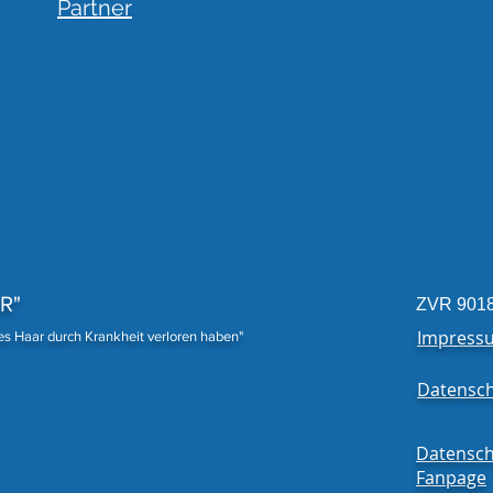
Partner
R"
ZVR 901
Impress
nes Haar durch Krankheit verloren haben"
Datensch
Datensch
Fanpage