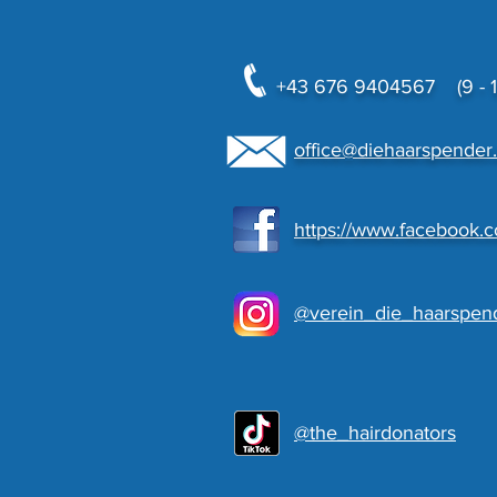
+43 676 9404567 (9 - 18
office@diehaarspender.
https://www.facebook.
@verein_die_haarspen
@the_hairdonators