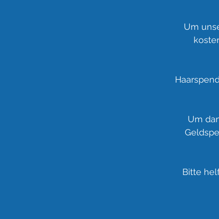
Um unser
koste
Haarspende
Um dan
Geldspe
Bitte he