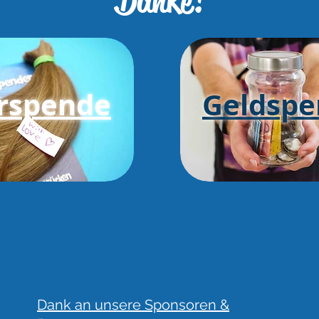
Da
nke!
rspende
Geldspe
Dank an unsere Sponsoren &