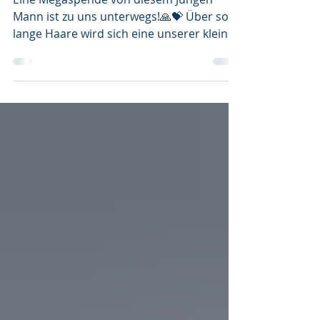
6. Apr.
1 Min. Lesezeit
Traumhafte Spende
Eine Megaspende von diesem Jungen
Mann ist zu uns unterwegs!🙏💝 Über soo
lange Haare wird sich eine unserer kleinen
Perücken-Empfängerinnen sicher sehr
freuen. Danke für deine Geduld beim
Wachsen lassen und die mutige
Veränderung zu einem komplett neuen
coolen Look.🥰