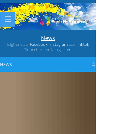
News
folgt uns auf
Facebook
,
Instagram
oder
Tiktok
für noch mehr Neuigkeiten!
NEWS