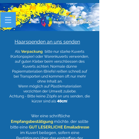
Haarspenden an uns senden
Als
Verpackung
bitte nur starke Kuverts
(Kartonpapier) oder Warenkuverts verwenden,
auf guten Kleber beim verschliessen des
Kuverts achten. Normale dünne
Papiermaterialien (Briefe) reißen schnell auf
bei Transporten und kommen oft nur mehr
ohne Inhalt an.
Wenn möglich auf Plastikmaterialien
verzichten der Umwelt zuliebe.
Achtung - Bitte keine Zöpfe an uns senden, die
40cm
kürzer sind als
!
Wer eine schriftliche
Empfangsbestätigung
möchte, der sollte
bitte eine
GUT LESERLICHE Emailadresse
im Kuvert beilegen, sofern eine
Bestätigung über das eintreffen der