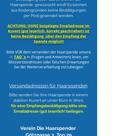
Haarspende gewünscht wird!!
Es können
aus Kostengründen keine Bestätigungen
per Post gesendet werden.
ACHTUNG: OHNE beigelegte Emailadresse im
Kuvert (gut leserlich, korrekt geschrieben) ist
keine Bestätigung über den Empfang der
Spende möglich!
Bitte VOR dem versenden der Haarspende unsere
->
FAQ`s
<-
(Fragen und Antworten) lesen, um
Missverständnissen oder falschen Erwartungen
bei der Weiterverarbeitung vorzubeugen
Versandadressen für Haarspenden
Bitte senden Sie ihre Haarspende in einem
stabilen Kuvert an unser Büro in Wien,
für eine Empfangsbestätigung bitte eine
Emailadresse (gut leserlich) beilegen.
Verein Die Haarspender
Götzgasse 3,
Top 29