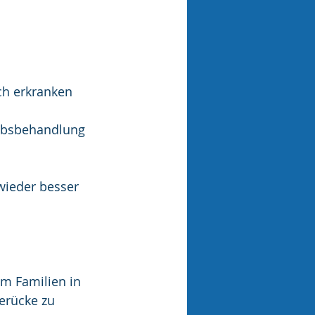
ch erkranken 
ebsbehandlung 
wieder besser 
um Familien in 
erücke zu 