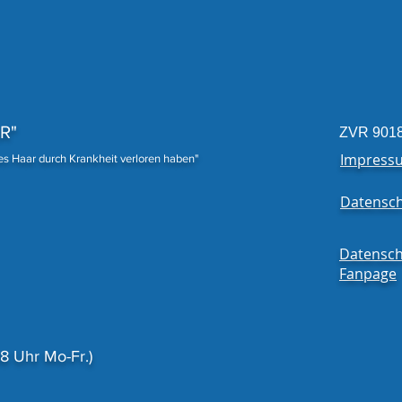
18 P
Fert
R"
ZVR 901
Impress
nes Haar durch Krankheit verloren haben"
Datensch
Datensch
Fanpage
 Uhr Mo-Fr.)