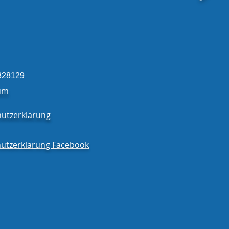
erücken aus der
igung eingetroffen!
828129
um
utzerklärung
utzerklärung Facebook