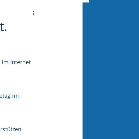
t.
im Internet 
etag im 
rstützen 