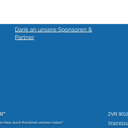
Dank an unsere Sponsoren &
Partner
Traumhafte Spende
18 P
Fert
R"
ZVR 901
Impress
nes Haar durch Krankheit verloren haben"