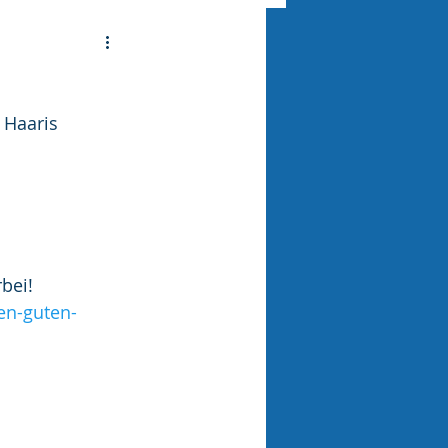
 Haaris 
bei!
en-guten-