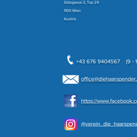
Götzgasse 3, Top 29
1100 Wien
Austria
+43 676 9404567 (9 - 18
office@diehaarspender.
https://www.facebook.
@verein_die_haarspen