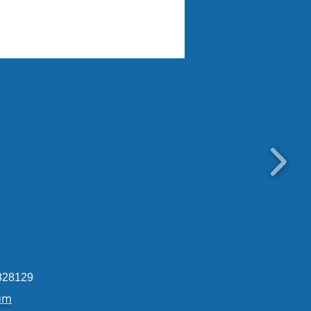
erücken aus der
igung eingetroffen!
828129
um