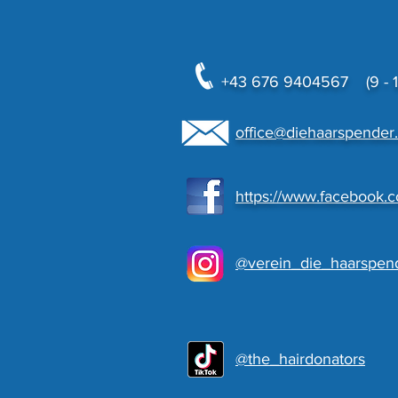
+43 676 9404567 (9 - 18
office@diehaarspender.
https://www.facebook.
@verein_die_haarspen
@the_hairdonators