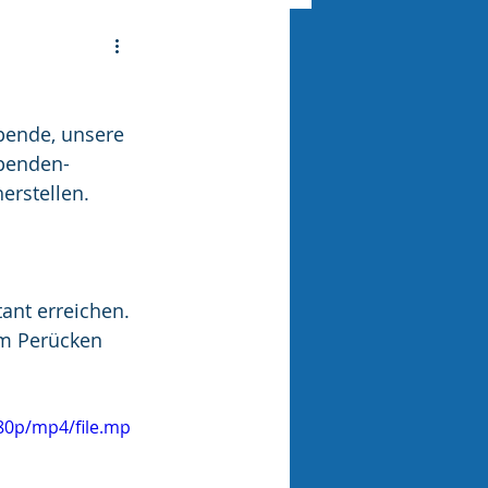
spende, unsere 
Spenden-
erstellen.
ant erreichen. 
um Perücken 
80p/mp4/file.mp