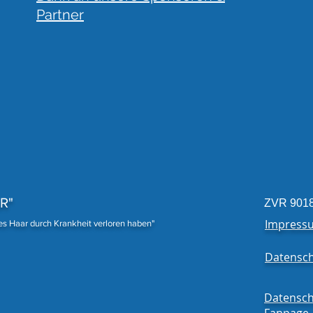
Partner
Traumhafte Spende
18 P
Fert
R"
ZVR 901
Impress
nes Haar durch Krankheit verloren haben"
Datensch
Datensch
Fanpage