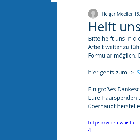
Holger Moeller
16
Helft un
Bitte helft uns in d
Arbeit weiter zu fü
Formular möglich. 
hier gehts zum ->  
S
Ein großes Dankesc
Eure Haarspenden s
überhaupt herstell
https://video.wixsta
4