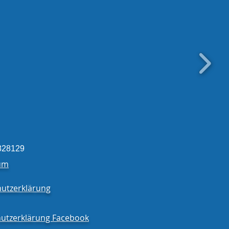
erücken aus der
igung eingetroffen!
828129
um
utzerklärung
utzerklärung Facebook